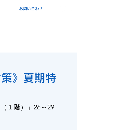
お問い合わせ
ポ
コ・
カ
ンタービレ​
験
ト
ブログ
申込・お問い合わせ
対策》夏期特
（１階）」26～29