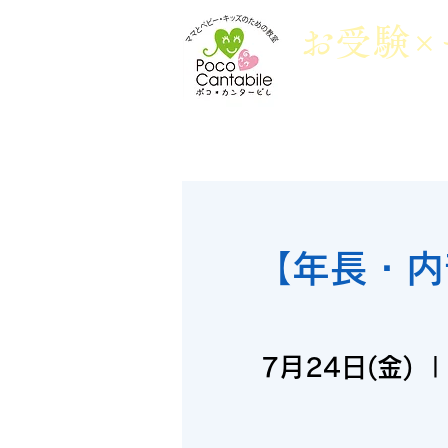
​お
受
験×
ポコ・カンタービレについて
幼稚
【年長・内
7月24日(金)
  |