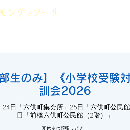
モン
テッ
ソ
ーリ
群馬県前橋市
小学校受験・幼稚園受
園・小学校受験対策
レッスン一覧
お知らせ
イベン
部生のみ】《小学校受験
訓会2026
  
24日「六供町集会所」25日「六供町公民館
日「前橋六供町公民館（2階）」
夏休みは頑張りどき！