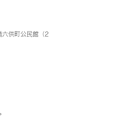
橋六供町公民館（2
せ
。
】