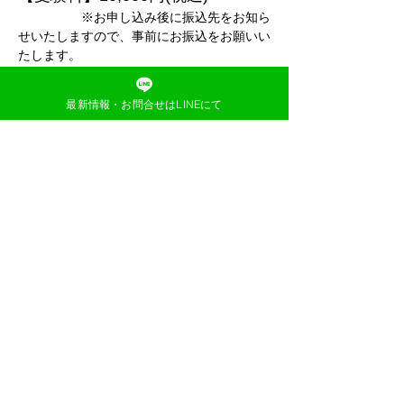
　　　　　※お申し込み後に振込先をお知ら
せいたしますので、事前にお振込をお願いい
たします。
【対象】小学校受験年長内部生の
最新情報・お問合せはLINEにて
み
【受験会場】
前橋六供町公民館（２階）
【持ち物】鉛筆・クーピー・ハン
カチ・ティッシュ
　　　　　※親子共に上履きは必
ずご持参ください。
【試験内容】
数量
図形
記憶