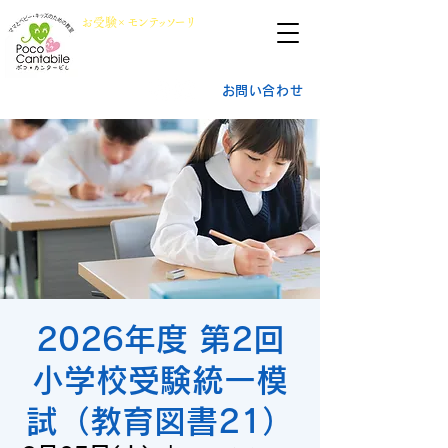
群馬県前橋市
​お
受
験×
モン
テッ
ソ
ーリ
小学校受験・幼稚園受験
ポ
コ・
カ
ンタービレ​
お問い合わせ
2026年度 第2回
小学校受験統一模
試（教育図書21）