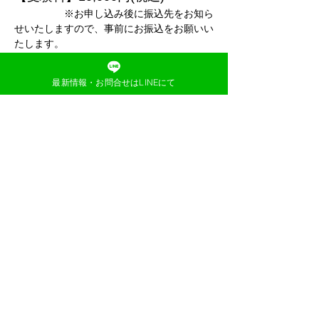
　　　　　※お申し込み後に振込先をお知ら
せいたしますので、事前にお振込をお願いい
たします。
【対象】小学校受験年長内部生の
最新情報・お問合せはLINEにて
み
【受験会場】
前橋六供町公民館（２階）
【持ち物】鉛筆・クーピー・ハン
カチ・ティッシュ
　　　　　※親子共に上履きは必
ずご持参ください。
【試験内容】
数量
図形
記憶