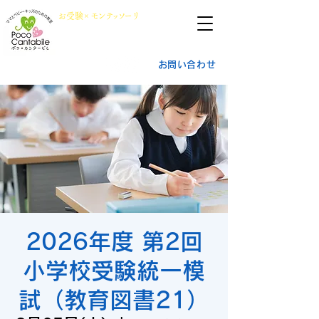
群馬県前橋市
​お
受
験×
モン
テッ
ソ
ーリ
小学校受験・幼稚園受験
ポ
コ・
カ
ンタービレ​
お問い合わせ
2026年度 第2回
小学校受験統一模
試（教育図書21）