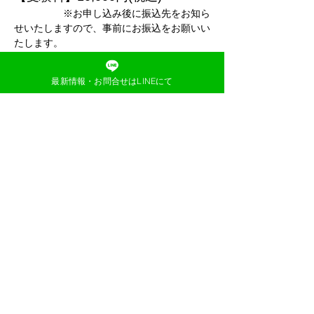
　　　　　※お申し込み後に振込先をお知ら
せいたしますので、事前にお振込をお願いい
たします。
【対象】小学校受験年長内部生の
最新情報・お問合せはLINEにて
み
【受験会場】
前橋六供町公民館（２階）
【持ち物】鉛筆・クーピー・ハン
カチ・ティッシュ
　　　　　※親子共に上履きは必
ずご持参ください。
【試験内容】
数量
図形
記憶