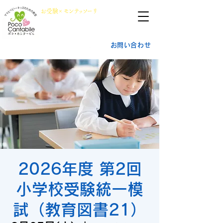
群馬県前橋市
​お
受
験×
モン
テッ
ソ
ーリ
小学校受験・幼稚園受験
ポ
コ・
カ
ンタービレ​
お問い合わせ
2026年度 第2回
小学校受験統一模
試（教育図書21）