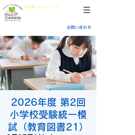
群馬県前橋市
​お
受
験×
モン
テッ
ソ
ーリ
小学校受験・幼稚園受験
ポ
コ・
カ
ンタービレ​
お問い合わせ
2026年度 第2回
小学校受験統一模
試（教育図書21）