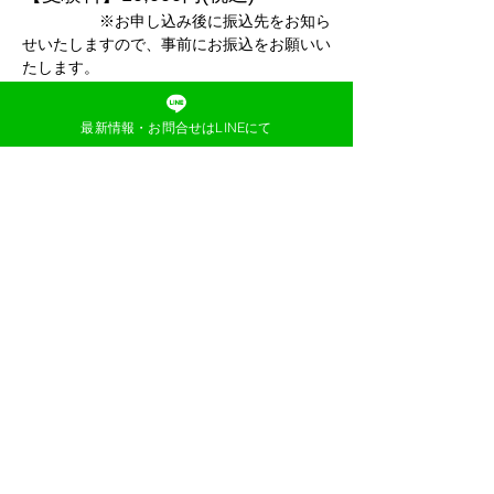
　　　　　※お申し込み後に振込先をお知ら
せいたしますので、事前にお振込をお願いい
たします。
【対象】小学校受験年長内部生の
最新情報・お問合せはLINEにて
み
【受験会場】
前橋六供町公民館（２階）
【持ち物】鉛筆・クーピー・ハン
カチ・ティッシュ
　　　　　※親子共に上履きは必
ずご持参ください。
【試験内容】
数量
図形
記憶