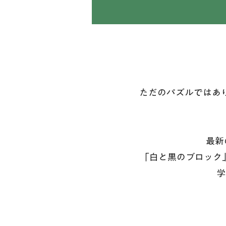
​ただのパズルでは
​最
「白と黒のブロック
学