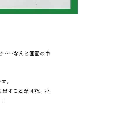
と……なんと画面の中
です。
り出すことが可能。小
す！