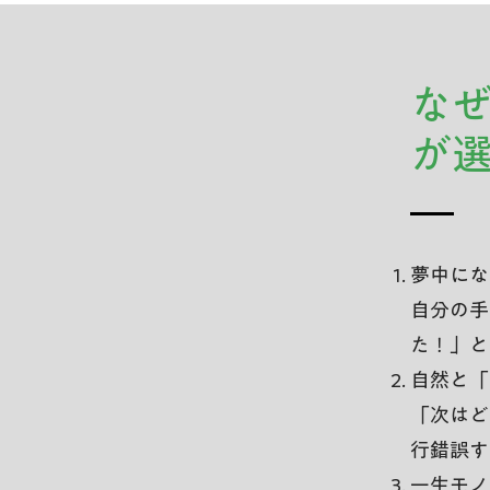
​な
が
夢中にな
自分の手
た！」と
自然と「
「次はど
行錯誤す
一生モノ