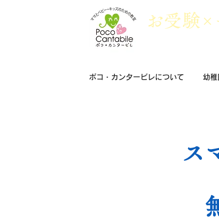
​お
受
験×
ポコ・カンタービレについて
幼稚
ス