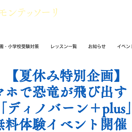
モン
テッ
ソ
ーリ
群馬県前橋市
小学校受験・幼稚園受
園・小学校受験対策
レッスン一覧
お知らせ
イベン
【夏休み特別企画】
マホで恐竜が飛び出す
「ディノバーン＋plus
無料体験イベント開催