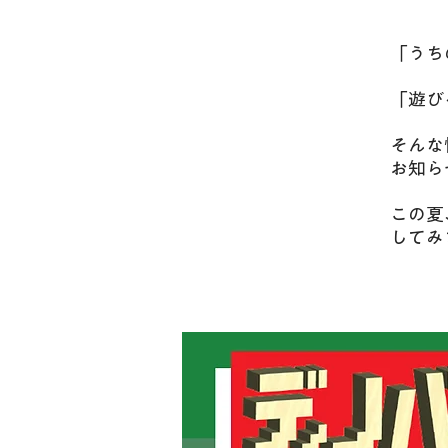
「うち
「遊び
​そん
お知ら
​この
してみ