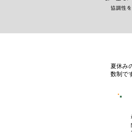
協調性を
​夏休
数制で