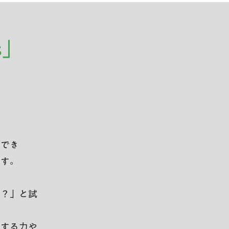
s」
「でき
ます。
る？」と試
夫する力や