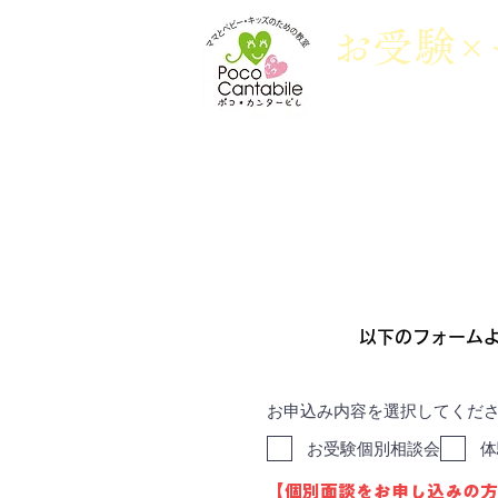
​お
受
験×
ポコ・カンタービレについて
幼稚
以下のフォームよ
お申込み内容を選択してくだ
お受験個別相談会
体
【個別面談をお申し込みの方