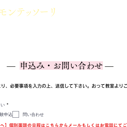
モン
テッ
ソ
ーリ
群馬県前橋市
小学校受験・幼稚園受
お知らせ
イベン
園・小学校受験対策
レッスン一覧
―
申込み・お問い合わせ
―
り、必要事項を入力の上、送信して下さい。​おって教室より
必
さい
*
須
項
験申込
問い合わせ
目
へ】​個別面談の日程はこちらからメールもしくはお電話にて