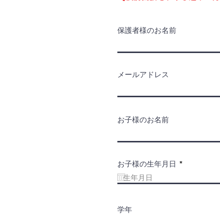
保護者様のお名前
メールアドレス
お子様のお名前
r
お子様の生年月日
*
e
q
u
i
r
e
学年
d