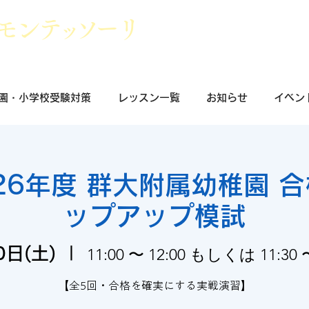
モン
テッ
ソ
ーリ
群馬県前橋市
小学校受験・幼稚園受
園・小学校受験対策
レッスン一覧
お知らせ
イベン
026年度 群大附属幼稚園 
ップアップ模試
0日(土)
  |  
11:00 〜 12:00 もしくは 11:30 〜
​【全5回・合格を確実にする実戦演習】