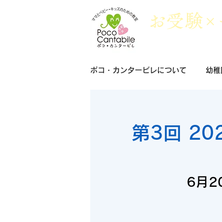
​お
受
験×
ポコ・カンタービレについて
幼稚
第3回 2
6月2