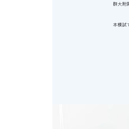
​群大
本模試