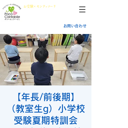
群馬県前橋市
​お
受
験×
モン
テッ
ソ
ーリ
小学校受験・幼稚園受験
ポ
コ・
カ
ンタービレ​
お問い合わせ
【年長/前後期】
（教室生g）小学校
受験夏期特訓会