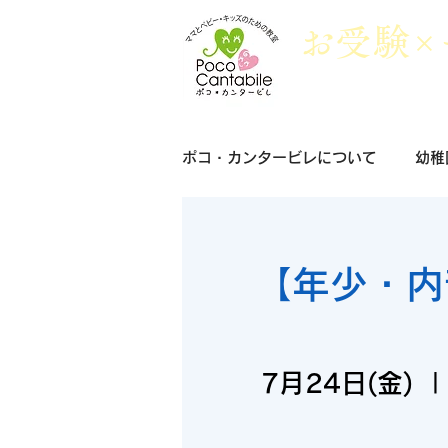
​お
受
験×
ポコ・カンタービレについて
幼稚
【年少・内
7月24日(金)
  |