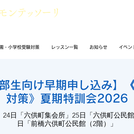
モン
テッ
ソ
ーリ
群馬県前橋市
小学校受験・幼稚園受
園・小学校受験対策
レッスン一覧
お知らせ
イベン
部生向け早期申し込み】
対策》夏期特訓会2026
  
24日「六供町集会所」25日「六供町公民館
日「前橋六供町公民館（2階）」