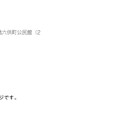
橋六供町公民館（2
せ
ジです。
】