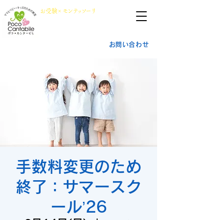
群馬県前橋市
​お
受
験×
モン
テッ
ソ
ーリ
小学校受験・幼稚園受験
ポ
コ・
カ
ンタービレ​
お問い合わせ
手数料変更のため
終了：サマースク
ール’26