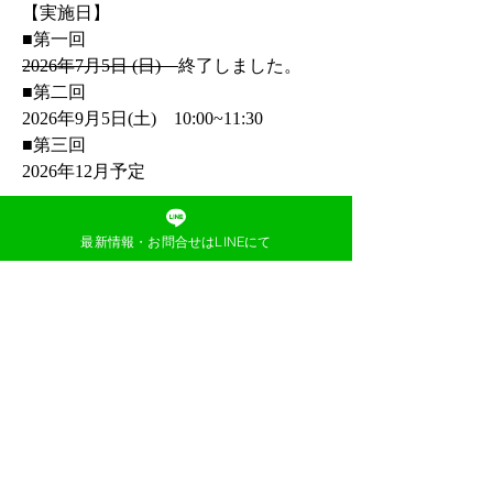
【実施日】
■第一回
2026年7月5日 (日)　
終了しました。
■第二回
​2026年9月5日(土)　10:00~11:30
■第三回
​2026年12月予定
【受験料】
最新情報・お問合せはLINEにて
教室生　10,000円(税込)​
※ 教室生のみ
の参加となります
お申し込みはこちらから
Previous
Next
日本の教育社会を輝かせる