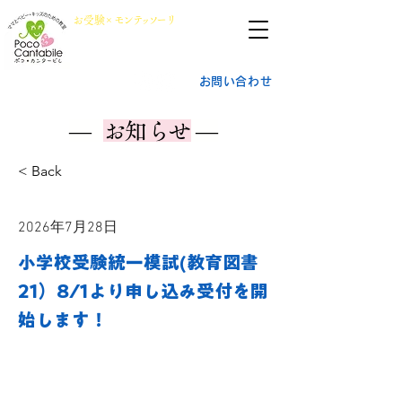
群馬県前橋市
​お
受
験×
モン
テッ
ソ
ーリ
小学校受験・幼稚園受験
ポ
コ・
カ
ンタービレ​
お問い合わせ
―
お知らせ
―
< Back
2026年7月28日
小学校受験統一模試(教育図書
21）8/1より申し込み受付を開
始します！